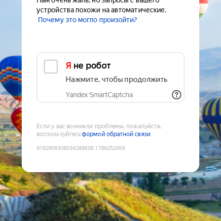
Нам очень жаль, но запросы с вашего
устройства похожи на автоматические.
Почему это могло произойти?
Я не робот
Нажмите, чтобы продолжить
Yandex SmartCaptcha
Если у вас возникли проблемы, пожалуйста,
воспользуйтесь
формой обратной связи
9192908938034289838
:
1786252459