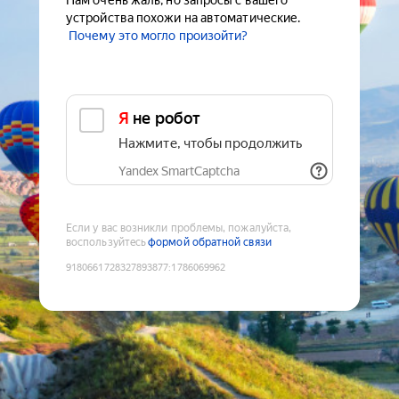
Нам очень жаль, но запросы с вашего
устройства похожи на автоматические.
Почему это могло произойти?
Я не робот
Нажмите, чтобы продолжить
Yandex SmartCaptcha
Если у вас возникли проблемы, пожалуйста,
воспользуйтесь
формой обратной связи
9180661728327893877
:
1786069962