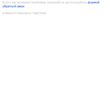
Если у вас возникли проблемы, пожалуйста, воспользуйтесь
формой
обратной связи
9194653477448343610
:
1786278455