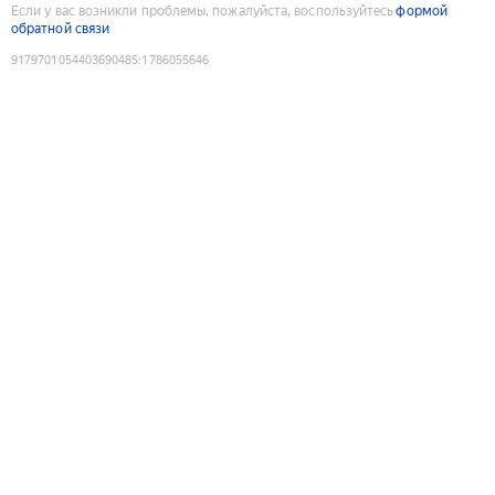
Если у вас возникли проблемы, пожалуйста, воспользуйтесь
формой
обратной связи
9179701054403690485
:
1786055646