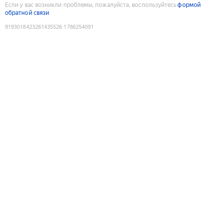
Если у вас возникли проблемы, пожалуйста, воспользуйтесь
формой
обратной связи
9193018423261435526
:
1786254091