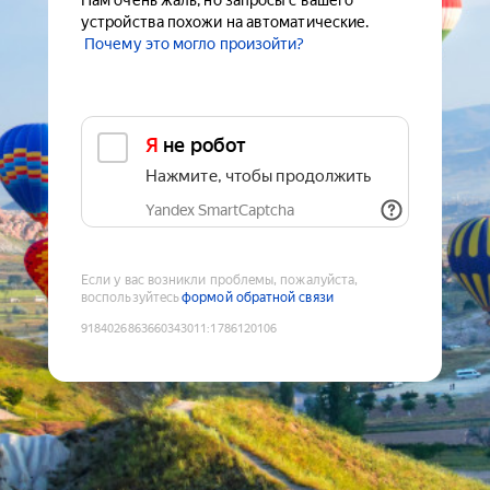
Нам очень жаль, но запросы с вашего
устройства похожи на автоматические.
Почему это могло произойти?
Я не робот
Нажмите, чтобы продолжить
Yandex SmartCaptcha
Если у вас возникли проблемы, пожалуйста,
воспользуйтесь
формой обратной связи
9184026863660343011
:
1786120106