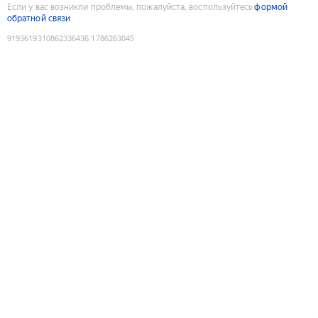
Если у вас возникли проблемы, пожалуйста, воспользуйтесь
формой
обратной связи
9193619310862336436
:
1786263045