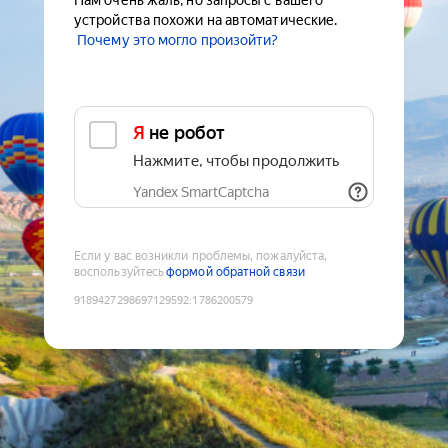
Нам очень жаль, но запросы с вашего
устройства похожи на автоматические.
Почему это могло произойти?
Я не робот
Нажмите, чтобы продолжить
Yandex SmartCaptcha
Если у вас возникли проблемы, пожалуйста,
воспользуйтесь
формой обратной связи
9189427298697129592
:
1786200579