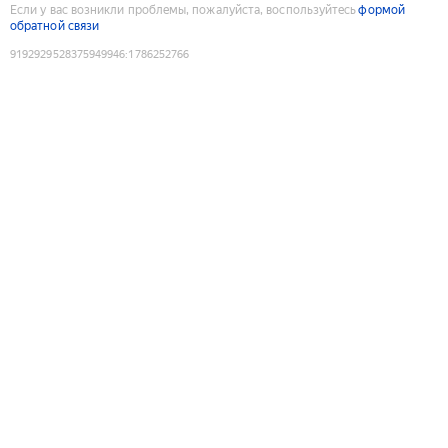
Если у вас возникли проблемы, пожалуйста, воспользуйтесь
формой
обратной связи
9192929528375949946
:
1786252766