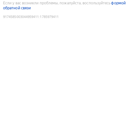
Если у вас возникли проблемы, пожалуйста, воспользуйтесь
формой
обратной связи
9174585003044959411
:
1785979411