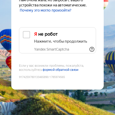
Нам очень жаль, но запросы с вашего
устройства похожи на автоматические.
Почему это могло произойти?
Я не робот
Нажмите, чтобы продолжить
Yandex SmartCaptcha
Если у вас возникли проблемы, пожалуйста,
воспользуйтесь
формой обратной связи
9174259780133465890
:
1785974565