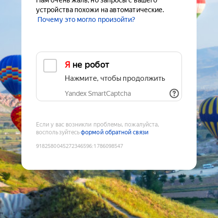
Нам очень жаль, но запросы с вашего
устройства похожи на автоматические.
Почему это могло произойти?
Я не робот
Нажмите, чтобы продолжить
Yandex SmartCaptcha
Если у вас возникли проблемы, пожалуйста,
воспользуйтесь
формой обратной связи
9182580045272346596
:
1786098547