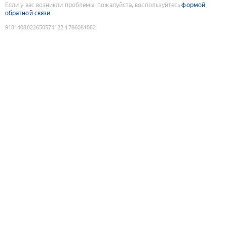
Если у вас возникли проблемы, пожалуйста, воспользуйтесь
формой
обратной связи
9181408022650574122
:
1786081082