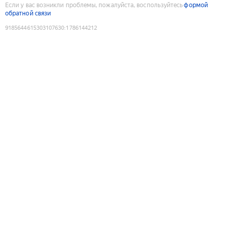
Если у вас возникли проблемы, пожалуйста, воспользуйтесь
формой
обратной связи
9185644615303107630
:
1786144212