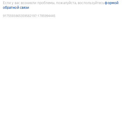
Если у вас возникли проблемы, пожалуйста, воспользуйтесь
формой
обратной связи
9175593865359582197
:
1785994445