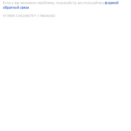
Если у вас возникли проблемы, пожалуйста, воспользуйтесь
формой
обратной связи
9178945124523857971
:
1786044382