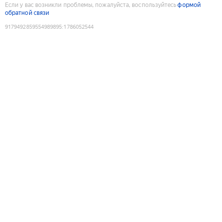
Если у вас возникли проблемы, пожалуйста, воспользуйтесь
формой
обратной связи
9179492859554989895
:
1786052544