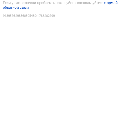
Если у вас возникли проблемы, пожалуйста, воспользуйтесь
формой
обратной связи
9189576298560505439
:
1786202799