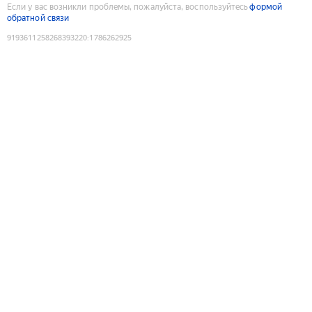
Если у вас возникли проблемы, пожалуйста, воспользуйтесь
формой
обратной связи
9193611258268393220
:
1786262925