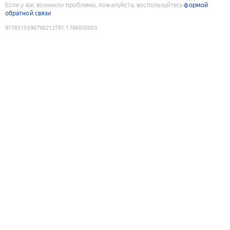
Если у вас возникли проблемы, пожалуйста, воспользуйтесь
формой
обратной связи
9178315696798212781
:
1786035003