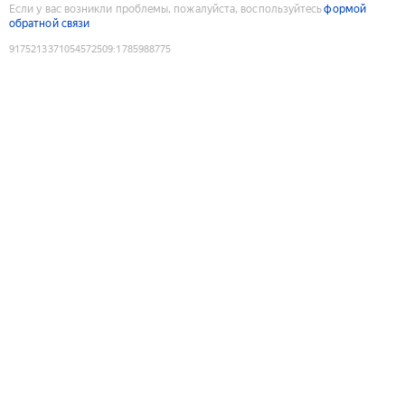
Если у вас возникли проблемы, пожалуйста, воспользуйтесь
формой
обратной связи
9175213371054572509
:
1785988775