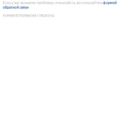
Если у вас возникли проблемы, пожалуйста, воспользуйтесь
формой
обратной связи
9194969357929866169
:
1786283162