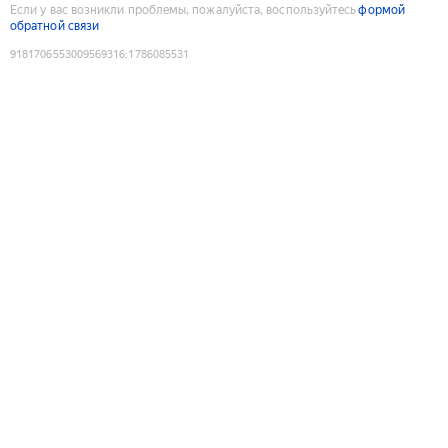
Если у вас возникли проблемы, пожалуйста, воспользуйтесь
формой
обратной связи
9181706553009569316
:
1786085531