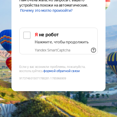
Нам очень жаль, но запросы с вашего
устройства похожи на автоматические.
Почему это могло произойти?
Я не робот
Нажмите, чтобы продолжить
Yandex SmartCaptcha
Если у вас возникли проблемы, пожалуйста,
воспользуйтесь
формой обратной связи
9173746015071788281
:
1785966909