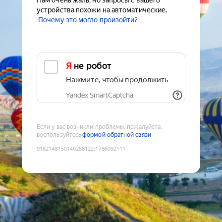
Нам очень жаль, но запросы с вашего
устройства похожи на автоматические.
Почему это могло произойти?
Я не робот
Нажмите, чтобы продолжить
Yandex SmartCaptcha
Если у вас возникли проблемы, пожалуйста,
воспользуйтесь
формой обратной связи
9182148150140288122
:
1786092111