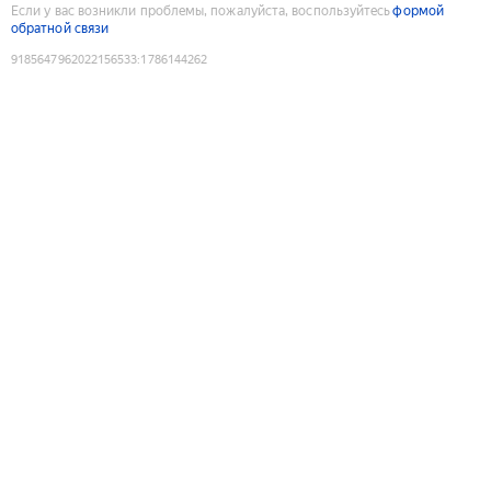
Если у вас возникли проблемы, пожалуйста, воспользуйтесь
формой
обратной связи
9185647962022156533
:
1786144262