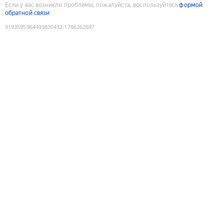
Если у вас возникли проблемы, пожалуйста, воспользуйтесь
формой
обратной связи
9193595964493830432
:
1786262697