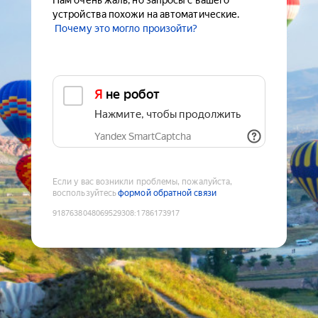
Нам очень жаль, но запросы с вашего
устройства похожи на автоматические.
Почему это могло произойти?
Я не робот
Нажмите, чтобы продолжить
Yandex SmartCaptcha
Если у вас возникли проблемы, пожалуйста,
воспользуйтесь
формой обратной связи
9187638048069529308
:
1786173917