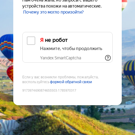
Нам очень жаль, но запросы с вашего
устройства похожи на автоматические.
Почему это могло произойти?
Я не робот
Нажмите, чтобы продолжить
Yandex SmartCaptcha
Если у вас возникли проблемы, пожалуйста,
воспользуйтесь
формой обратной связи
9173974690874655503
:
1785970317