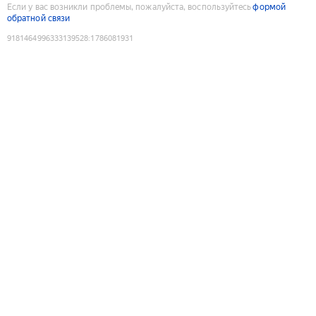
Если у вас возникли проблемы, пожалуйста, воспользуйтесь
формой
обратной связи
9181464996333139528
:
1786081931