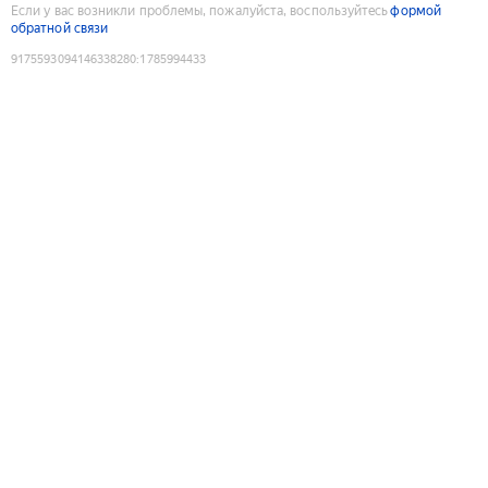
Если у вас возникли проблемы, пожалуйста, воспользуйтесь
формой
обратной связи
9175593094146338280
:
1785994433