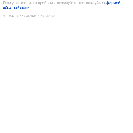
Если у вас возникли проблемы, пожалуйста, воспользуйтесь
формой
обратной связи
9193540837781469419
:
1786261875