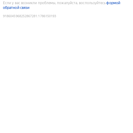
Если у вас возникли проблемы, пожалуйста, воспользуйтесь
формой
обратной связи
9186045968252867281
:
1786150193