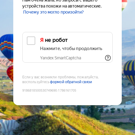
Нам очень жаль, но запросы с вашего
устройства похожи на автоматические.
Почему это могло произойти?
Я не робот
Нажмите, чтобы продолжить
Yandex SmartCaptcha
Если у вас возникли проблемы, пожалуйста,
воспользуйтесь
формой обратной связи
9186818500530749690
:
1786161705