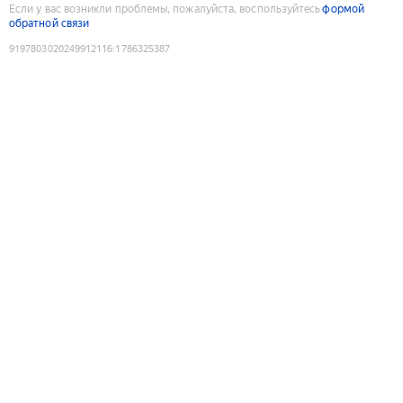
Если у вас возникли проблемы, пожалуйста, воспользуйтесь
формой
обратной связи
9197803020249912116
:
1786325387