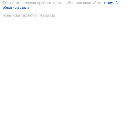
Если у вас возникли проблемы, пожалуйста, воспользуйтесь
формой
обратной связи
9189640505435266790
:
1786203756