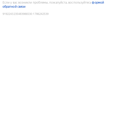
Если у вас возникли проблемы, пожалуйста, воспользуйтесь
формой
обратной связи
9192243235483986530
:
1786242539