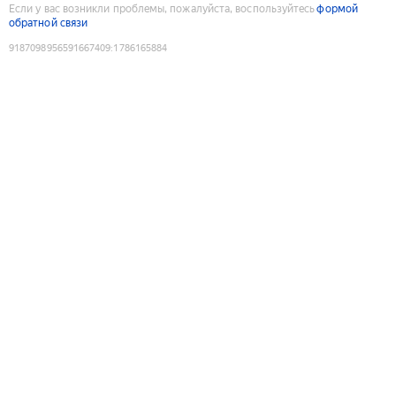
Если у вас возникли проблемы, пожалуйста, воспользуйтесь
формой
обратной связи
9187098956591667409
:
1786165884