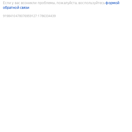
Если у вас возникли проблемы, пожалуйста, воспользуйтесь
формой
обратной связи
9198410478076959127
:
1786334439