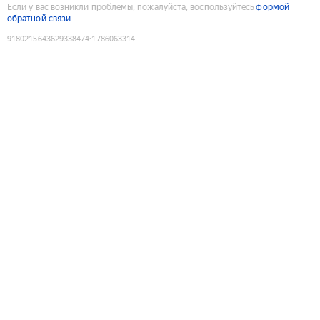
Если у вас возникли проблемы, пожалуйста, воспользуйтесь
формой
обратной связи
9180215643629338474
:
1786063314