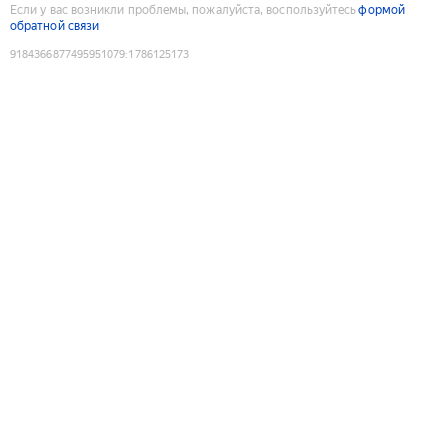
Если у вас возникли проблемы, пожалуйста, воспользуйтесь
формой
обратной связи
9184366877495951079
:
1786125173