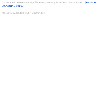
Если у вас возникли проблемы, пожалуйста, воспользуйтесь
формой
обратной связи
9179617022361921505
:
1786054394