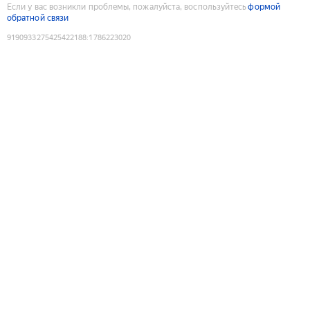
Если у вас возникли проблемы, пожалуйста, воспользуйтесь
формой
обратной связи
9190933275425422188
:
1786223020