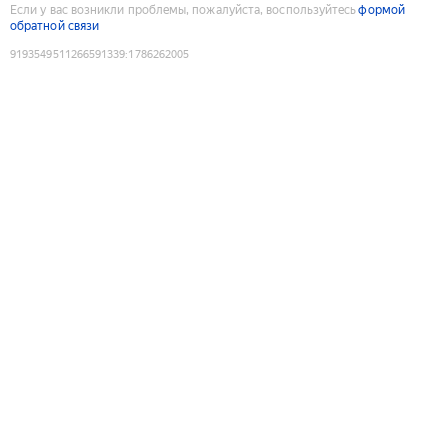
Если у вас возникли проблемы, пожалуйста, воспользуйтесь
формой
обратной связи
9193549511266591339
:
1786262005