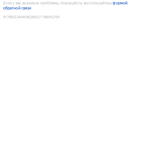
Если у вас возникли проблемы, пожалуйста, воспользуйтесь
формой
обратной связи
9178832264459628452
:
1786042700