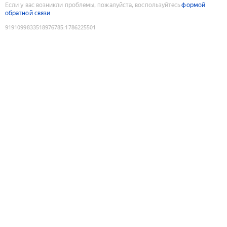
Если у вас возникли проблемы, пожалуйста, воспользуйтесь
формой
обратной связи
9191099833518976785
:
1786225501