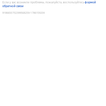
Если у вас возникли проблемы, пожалуйста, воспользуйтесь
формой
обратной связи
9186650702399568259
:
1786159204