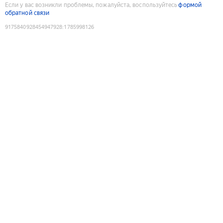
Если у вас возникли проблемы, пожалуйста, воспользуйтесь
формой
обратной связи
9175840928454947928
:
1785998126