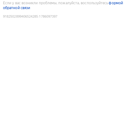
Если у вас возникли проблемы, пожалуйста, воспользуйтесь
формой
обратной связи
9182502899406524285
:
1786097397