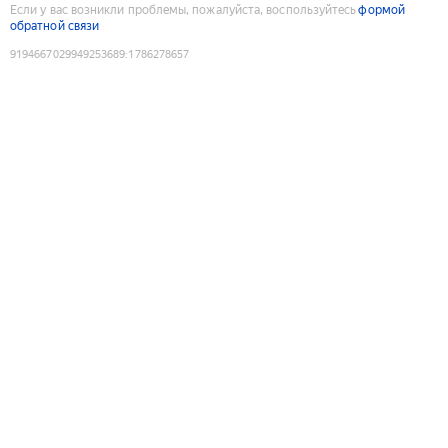
Если у вас возникли проблемы, пожалуйста, воспользуйтесь
формой
обратной связи
9194667029949253689
:
1786278657